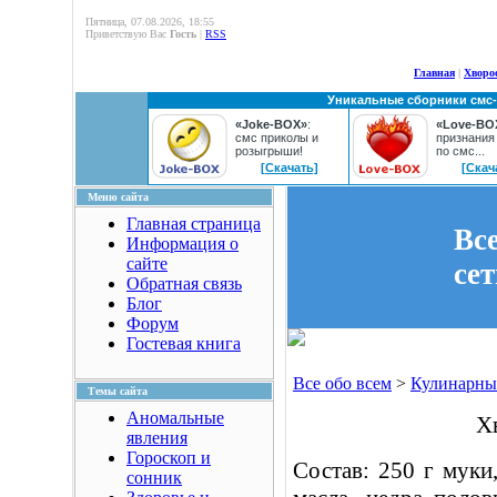
Пятница, 07.08.2026, 18:55
Приветствую Вас
Гость
|
RSS
Главная
|
Хворо
Уникальные сборники смс
«Joke-BOX»
:
«Love-BO
смс приколы и
признания
розыгрыши!
по смс...
[Скачать]
[Скач
Меню сайта
Главная страница
Вс
Информация о
сайте
се
Обратная связь
Блог
Форум
Гостевая книга
Все обо всем
>
Кулинарны
Темы сайта
Аномальные
Х
явления
Гороскоп и
Состав: 250 г муки,
сонник