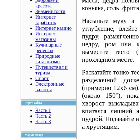
масла, цедра поло
Здоровье и
красота
коньяка, соль, фрит
Знаменитости
Интернет
Насыпьте муку в 
заработок
углубление, влейт
Интернет казино
Интернет
пудру, размягченн
магазины
цедру, ром или к
Кулинарные
рецепты
вымесите тесто 
Природные
прохладном месте.
катаклизмы
Путешествия и
Раскатайте тонко т
туризм
Спорт
разделочной доск
Электронные
(примерно 12x6 см)
валюты
(около 150°), по
хворост выкладыва
Карта сайта
впитался лишний ж
Часть 1
Часть 2
пудрой. Подавайте н
Часть 3
а хрустящим.
Форма входа