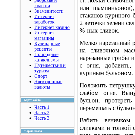
ст. ложки сливочног
Здоровье и
красота
или шампиньонов)
Знаменитости
стаканов куриного б
Интернет
заработок
2 веточки зелени сел
Интернет казино
%-ных сливок.
Интернет
магазины
Мелко нарезанный р
Кулинарные
рецепты
на сливочном мас
Природные
нарезанные грибы и
катаклизмы
с огня, добавить,
Путешествия и
туризм
куриным бульоном. 
Спорт
Электронные
Положить петрушку
валюты
слабом огне. Вын
бульон, протерет
Карта сайта
перемешать с бульо
Часть 1
Часть 2
Часть 3
Взбить веничком
сливками и тонкой с
Форма входа