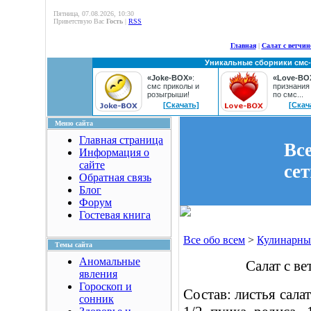
Пятница, 07.08.2026, 10:30
Приветствую Вас
Гость
|
RSS
Главная
|
Салат с ветчин
Уникальные сборники смс
«Joke-BOX»
:
«Love-BO
смс приколы и
признания
розыгрыши!
по смс...
[Скачать]
[Скач
Меню сайта
Главная страница
Вс
Информация о
сайте
се
Обратная связь
Блог
Форум
Гостевая книга
Все обо всем
>
Кулинарны
Темы сайта
Аномальные
Салат с в
явления
Гороскоп и
Состав: листья салат
сонник