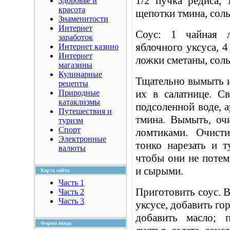
1/2 пучка редиса,
Здоровье и
красота
щепотки тмина, соль
Знаменитости
Интернет
Соус: 1 чайная 
заработок
яблочного уксуса, 4 
Интернет казино
Интернет
ложки сметаны, соль
магазины
Кулинарные
Тщательно вымыть и
рецепты
их в салатнице. С
Природные
катаклизмы
подсоленной воде, 
Путешествия и
тмина. Вымыть, очи
туризм
Спорт
ломтиками. Очист
Электронные
тонко нарезать и 
валюты
чтобы они не потем
и сырыми.
Карта сайта
Часть 1
Приготовить соус. В
Часть 2
Часть 3
уксусе, добавить го
добавить масло; 
Форма входа