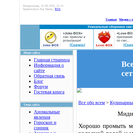
Понедельник, 10.08.2026, 22:14
Приветствую Вас
Гость
|
RSS
Главная
|
Мидии с 
Уникальные сборники смс
«Joke-BOX»
:
«Love-BO
смс приколы и
признания
розыгрыши!
по смс...
[Скачать]
[Скач
Меню сайта
Главная страница
Вс
Информация о
сайте
се
Обратная связь
Блог
Форум
Гостевая книга
Все обо всем
>
Кулинарны
Темы сайта
Аномальные
Мидии
явления
Гороскоп и
Хорошо промыть ми
сонник