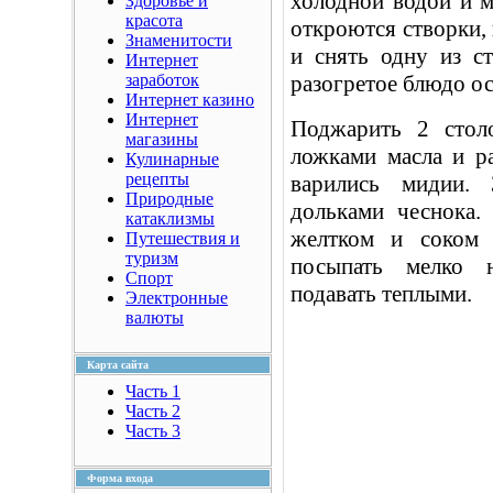
холодной водой и м
Здоровье и
красота
откроются створки, 
Знаменитости
и снять одну из с
Интернет
заработок
разогретое блюдо ос
Интернет казино
Интернет
Поджарить 2 стол
магазины
ложками масла и ра
Кулинарные
рецепты
варились мидии.
Природные
дольками чеснока.
катаклизмы
желтком и соком 
Путешествия и
туризм
посыпать мелко 
Спорт
подавать теплыми.
Электронные
валюты
Карта сайта
Часть 1
Часть 2
Часть 3
Форма входа