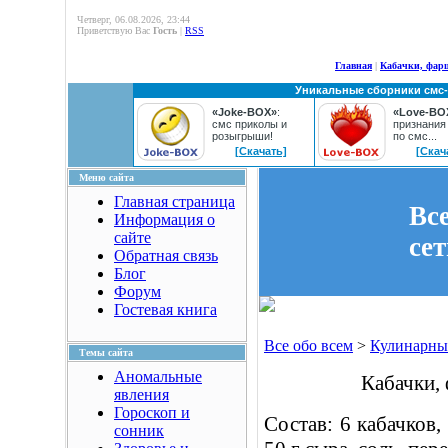
Четверг, 06.08.2026, 23:44
Приветствую Вас
Гость
|
RSS
Главная
|
Кабачки, фар
Уникальные сборники смс
«Joke-BOX»
:
«Love-BO
смс приколы и
признания
розыгрыши!
по смс...
[Скачать]
[Скач
Меню сайта
Главная страница
Вс
Информация о
сайте
се
Обратная связь
Блог
Форум
Гостевая книга
Все обо всем
>
Кулинарны
Темы сайта
Аномальные
Кабачки,
явления
Гороскоп и
Состав: 6 кабачков, 
сонник