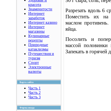
50 г сыра, соль, пере
Здоровье и
красота
Знаменитости
Разрезать вдоль 6 с
Интернет
Поместить их на 
заработок
маслом противень.
Интернет казино
Интернет
яйца.
магазины
Кулинарные
Посолить и попер
рецепты
массой половинки 
Природные
катаклизмы
Запекать в горячей д
Путешествия и
туризм
Спорт
Электронные
валюты
Карта сайта
Часть 1
Часть 2
Часть 3
Форма входа