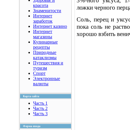
3%-ного уксуса, 1
Здоровье и
красота
ложки черного перц
Знаменитости
Интернет
Соль, перец и уксу
заработок
пока соль не раство
Интернет казино
Интернет
хорошо взбить вени
магазины
Кулинарные
рецепты
Природные
катаклизмы
Путешествия и
туризм
Спорт
Электронные
валюты
Карта сайта
Часть 1
Часть 2
Часть 3
Форма входа