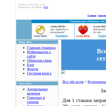
Четверг, 06.08.2026, 21:42
Приветствую Вас
Гость
|
RSS
Главная
|
Заправ
Уникальные сборники смс
«Joke-BOX»
:
«Love-BO
смс приколы и
признания
розыгрыши!
по смс...
[Скачать]
[Скач
Меню сайта
Главная страница
Вс
Информация о
сайте
се
Обратная связь
Блог
Форум
Гостевая книга
Все обо всем
>
Кулинарны
Темы сайта
Аномальные
За
явления
Гороскоп и
Для 1 стакана заправ
сонник