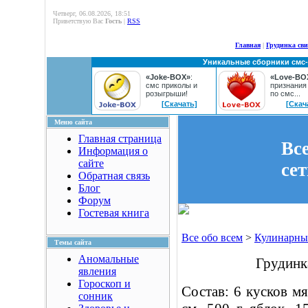
Четверг, 06.08.2026, 18:51
Приветствую Вас
Гость
|
RSS
Главная
|
Грудинка св
Уникальные сборники смс
«Joke-BOX»
:
«Love-BO
смс приколы и
признания
розыгрыши!
по смс...
[Скачать]
[Скач
Меню сайта
Главная страница
Вс
Информация о
сайте
се
Обратная связь
Блог
Форум
Гостевая книга
Все обо всем
>
Кулинарны
Темы сайта
Аномальные
Грудинк
явления
Гороскоп и
Состав: 6 кусков м
сонник