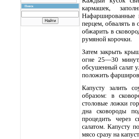
Каждый кусок сви
Поиск
кармашек, запо
Нафаршированные к
перцем, обвалять в
обжарить в сковоро
румяной корочки.
Затем закрыть крыш
огне 25—30 минут
обсушенный салат у
положить фарширова
Капусту залить с
образом: в сковор
столовые ложки гор
дна сковороды по
процедить через 
салатом. Капусту п
мясо сразу на капуст