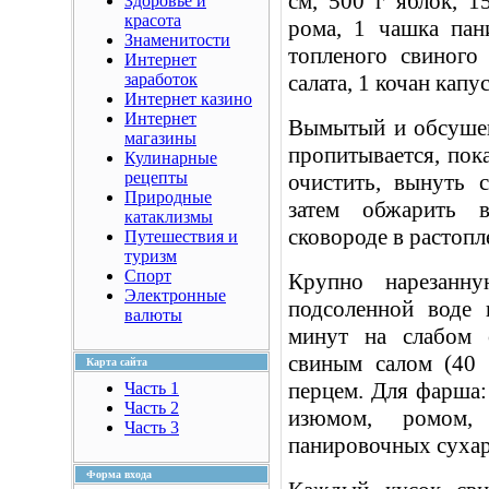
см, 500 г яблок, 1
Здоровье и
красота
рома, 1 чашка пан
Знаменитости
топленого свиного 
Интернет
заработок
салата, 1 кочан капу
Интернет казино
Интернет
Вымытый и обсушен
магазины
пропитывается, пока
Кулинарные
рецепты
очистить, вынуть 
Природные
затем обжарить 
катаклизмы
сковороде в растопл
Путешествия и
туризм
Спорт
Крупно нарезанн
Электронные
подсоленной воде
валюты
минут на слабом 
свиным салом (40 
Карта сайта
перцем. Для фарша: 
Часть 1
Часть 2
изюмом, ромом,
Часть 3
панировочных сухар
Форма входа