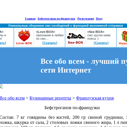
Главная
|
Бефстроганов по-французки
|
Регистрация
|
Вход
Уникальные сборники смс-сообщений с функцией анонимной отправки
X»
:
«Love-BOX»
:
«Sex-BOX»
:
лы и
признания в любви
смс шутки ниже
и!
по смс...
пояса :)
ать]
[Скачать]
[Скачать]
Все обо всем - лучший п
сети Интернет
Все обо всем
>
Кулинарные рецепты
>
Французская кухня
Бефстроганов по-французки
Состав: 7 кг говядины без костей, 200 гр свиной грудинки, 
ножка, шкурка от сала, 2 столовых ложки свиного жира, 1 л пи