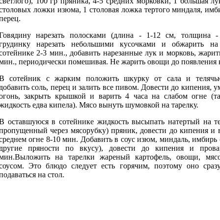
светлого), 100 гр пряника, 4-5 средних морковки, 1 большая лу
столовых ложки изюма, 1 столовая ложка тертого миндаля, имби
перец.
Говядину нарезать полосками (длина - 1-12 см, толщина - 
грудинку нарезать небольшими кусочками и обжарить н
сотейнике 2-3 мин., добавить нарезанные лук и морковь, жарит
мин., периодически помешивая. Не жарить овощи до появления 
В сотейник с жарким положить шкурку от сала и телячь
добавить соль, перец и залить все пивом. Довести до кипения, 
огонь, закрыть крышкой и варить 4 часа на слабом огне (та
жидкость едва кипела). Мясо вынуть шумовкой на тарелку.
В оставшуюся в сотейнике жидкость высыпать натертый на те
пропущенный через мясорубку) пряник, довести до кипения и 
среднем огне 8-10 мин. Добавить в соус изюм, миндаль, имбирь
другие пряности по вкусу), довести до кипения и прова
мин.Выложить на тарелки жареный картофель, овощи, мясо
соусом. Это блюдо следует есть горячим, поэтому оно сраз
подаваться на стол.