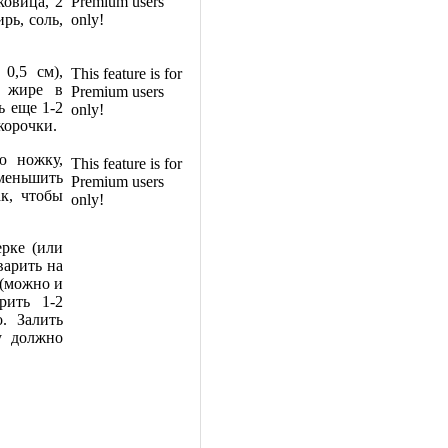
ковица, 2
Premium users
рь, соль,
only!
0,5 см),
This feature is for
а жире в
Premium users
ь еще 1-2
only!
корочки.
ю ножку,
This feature is for
уменьшить
Premium users
к, чтобы
only!
рке (или
варить на
 (можно и
рить 1-2
. Залить
у должно