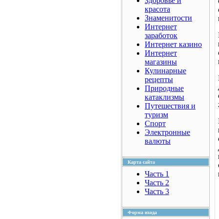
Здоровье и
красота
Знаменитости
Интернет
заработок
Интернет казино
Интернет
магазины
Кулинарные
рецепты
Природные
катаклизмы
Путешествия и
туризм
Спорт
Электронные
валюты
Карта сайта
Часть 1
Часть 2
Часть 3
Форма входа