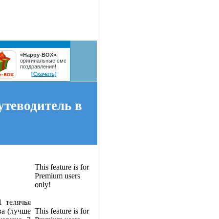
«Happy-BOX»
:
оригинальные смс
поздравления!
[Скачать]
утеводитель в
This feature is for
Premium users
only!
1 телячья
ва (лучше
This feature is for