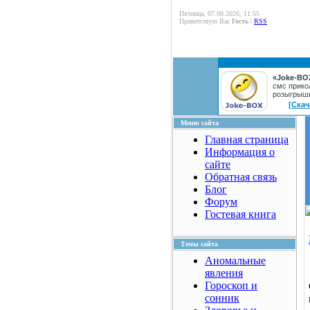
Пятница, 07.08.2026, 11:55
Приветствую Вас
Гость
|
RSS
«Joke-BO
смс прико
розыгрыш
[Скач
Меню сайта
Главная страница
Информация о
сайте
Обратная связь
Блог
Форум
Гостевая книга
Темы сайта
Аномальные
явления
Гороскоп и
сонник