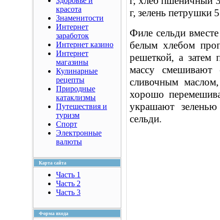
г, хлеб пшеничный 30
Здоровье и
красота
г, зелень петрушки 5
Знаменитости
Интернет
Филе сельди вместе
заработок
белым хлебом проп
Интернет казино
Интернет
решеткой, а затем
магазины
массу смешивают 
Кулинарные
рецепты
сливочным маслом,
Природные
хорошо перемешива
катаклизмы
украшают зеленью
Путешествия и
туризм
сельди.
Спорт
Электронные
валюты
Карта сайта
Часть 1
Часть 2
Часть 3
Форма входа