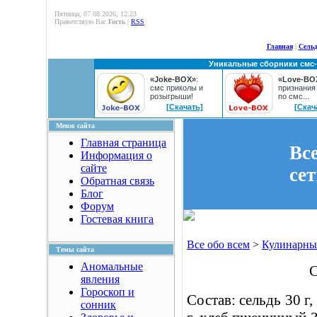
Пятница, 07.08.2026, 12:23
Приветствую Вас
Гость
|
RSS
Главная
|
Сельд
Уникальные сборники смс
«Joke-BOX»
:
«Love-BO
смс приколы и
признания
розыгрыши!
по смс...
[Скачать]
[Скач
Меню сайта
Главная страница
Вс
Информация о
сайте
се
Обратная связь
Блог
Форум
Гостевая книга
Все обо всем
>
Кулинарны
Темы сайта
Аномальные
С
явления
Гороскоп и
Состав: сельдь 30 г,
сонник