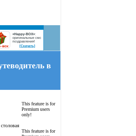
«Happy-BOX»
:
оригинальные смс
поздравления!
[Скачать]
утеводитель в
This feature is for
Premium users
only!
 столовая
This feature is for