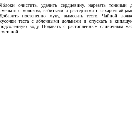
Яблоки очистить, удалить сердцевину, нарезать тонкими д
смешать с молоком, взбитыми и растертыми с сахаром яйцами
Добавить постепенно муку, вымесить тесто. Чайной ложк
кусочки теста с яблочными дольками и опускать в кипящую
подсоленную воду. Подавать с растопленным сливочным ма
сметаной.