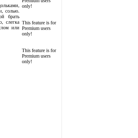
Premium users
ольками,
only!
, солью.
ой брать
, слегка
This feature is for
слом или
Premium users
only!
This feature is for
Premium users
only!