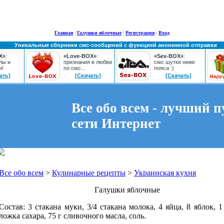
Главная
|
Галушки яблочные
|
Регистрация
|
Вход
Уникальные сборники смс-сообщений с функцией анонимной отправки
X»
:
«Love-BOX»
:
«Sex-BOX»
:
лы и
признания в любви
смс шутки ниже
и!
по смс...
пояса :)
ать]
[Скачать]
[Скачать]
Все обо всем - лучший п
сети Интернет
Все обо всем
>
Кулинарные рецепты
>
Украинская кухня
Галушки яблочные
Состав: 3 стакана муки, 3/4 стакана молока, 4 яйца, 8 яблок, 1
ложка сахара, 75 г сливочного масла, соль.