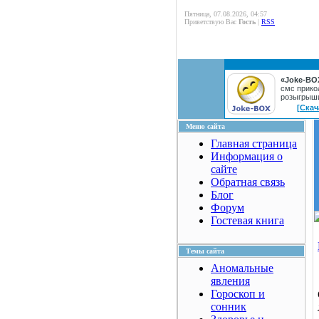
Пятница, 07.08.2026, 04:57
Приветствую Вас
Гость
|
RSS
«Joke-BO
смс прико
розыгрыш
[Скач
Меню сайта
Главная страница
Информация о
сайте
Обратная связь
Блог
Форум
Гостевая книга
Темы сайта
Аномальные
явления
Гороскоп и
сонник