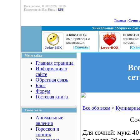
Воскресенье, 09.08.2026, 10:10
Приветствую Вас
Гость
|
RSS
Главная
|
Сочни с
Уникальные сборники смс
«Joke-BOX»
:
«Love-BO
смс приколы и
признания
розыгрыши!
по смс...
[Скачать]
[Скач
Меню сайта
Главная страница
Вс
Информация о
сайте
се
Обратная связь
Блог
Форум
Гостевая книга
Все обо всем
>
Кулинарны
Темы сайта
Аномальные
Соч
явления
Гороскоп и
Для сочней: мука 40 
сонник