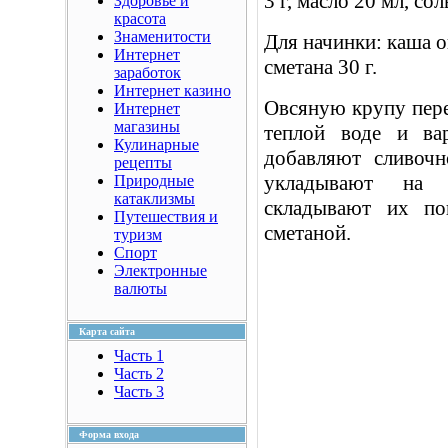
3 г, масло 20 мл, сол
Здоровье и
красота
Знаменитости
Для начинки: каша ов
Интернет
сметана 30 г.
заработок
Интернет казино
Овсяную крупу пере
Интернет
магазины
теплой воде и ва
Кулинарные
добавляют сливочн
рецепты
укладывают на о
Природные
катаклизмы
складывают их по
Путешествия и
сметаной.
туризм
Спорт
Электронные
валюты
Карта сайта
Часть 1
Часть 2
Часть 3
Форма входа