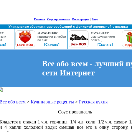
Главная
|
Соус провансаль
|
Регистрация
|
Вход
Уникальные сборники смс-сообщений с функцией анонимной отправки
X»
:
«Love-BOX»
:
«Sex-BOX»
:
лы и
признания в любви
смс шутки ниже
и!
по смс...
пояса :)
ать]
[Скачать]
[Скачать]
Все обо всем - лучший п
сети Интернет
Все обо всем
>
Кулинарные рецепты
>
Русская кухня
Соус провансаль
Кладется в стакан 1 ч.л. горчицы, 1/4 ч.л. соли, 1/2 ч.л. сахару, 
и 4 капли холодной воды; смешав все это в одну сторону, 