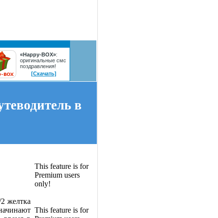
«Happy-BOX»
:
оригинальные смс
поздравления!
[Скачать]
утеводитель в
This feature is for
Premium users
only!
1/2 желтка
начинают
This feature is for