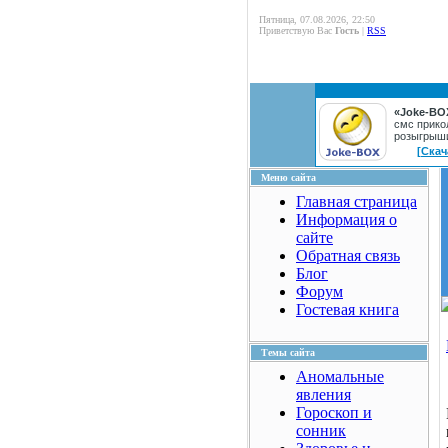
Пятница, 07.08.2026, 22:50
Приветствую Вас
Гость
|
RSS
«Joke-BO
смс прико
розыгрыш
[Скач
Меню сайта
Главная страница
Информация о
сайте
Обратная связь
Блог
Форум
Гостевая книга
Темы сайта
Аномальные
явления
Гороскоп и
сонник