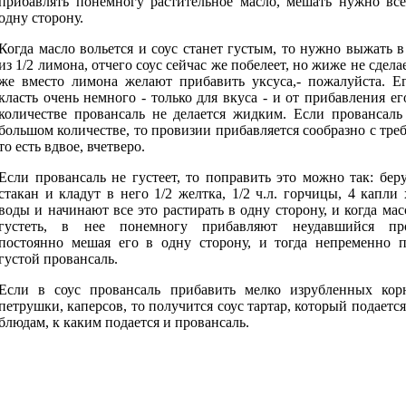
прибавлять понемногу растительное масло, мешать нужно все
одну сторону.
Когда масло вольется и соус станет густым, то нужно выжать в
из 1/2 лимона, отчего соус сейчас же побелеет, но жиже не сделае
же вместо лимона желают прибавить уксуса,- пожалуйста. Е
класть очень немного - только для вкуса - и от прибавления ег
количестве провансаль не делается жидким. Если провансаль
большом количестве, то провизии прибавляется сообразно с тре
то есть вдвое, вчетверо.
Если провансаль не густеет, то поправить это можно так: бер
стакан и кладут в него 1/2 желтка, 1/2 ч.л. горчицы, 4 капли
воды и начинают все это растирать в одну сторону, и когда мас
густеть, в нее понемногу прибавляют неудавшийся про
постоянно мешая его в одну сторону, и тогда непременно п
густой провансаль.
Если в соус провансаль прибавить мелко изрубленных кор
петрушки, каперсов, то получится соус тартар, который подается
блюдам, к каким подается и провансаль.