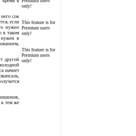
 время в
Premium users
only!
 него сок
тся, если
This feature is for
го нужно
Premium users
о в таком
only!
 нужен в
бованием,
This feature is for
Premium users
ут другой
only!
 холодной
са начнет
вансаль,
олучится
нишонов,
 к тем же