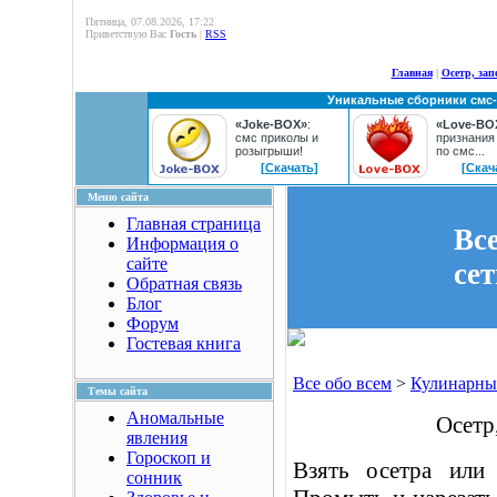
Пятница, 07.08.2026, 17:22
Приветствую Вас
Гость
|
RSS
Главная
|
Осетр, зап
Уникальные сборники смс
«Joke-BOX»
:
«Love-BO
смс приколы и
признания
розыгрыши!
по смс...
[Скачать]
[Скач
Меню сайта
Главная страница
Вс
Информация о
сайте
се
Обратная связь
Блог
Форум
Гостевая книга
Все обо всем
>
Кулинарны
Темы сайта
Аномальные
Осетр
явления
Гороскоп и
Взять осетра или
сонник