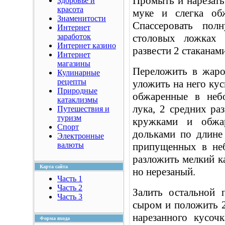
Промыть и нарезать
Здоровье и
красота
муке и слегка об
Знаменитости
Спассеровать по
Интернет
заработок
столовых ложках 
Интернет казино
развести 2 стаканам
Интернет
магазины
Переложить в жаро
Кулинарные
рецепты
уложить на него ку
Природные
обжаренные в неб
катаклизмы
лука, 2 средних ра
Путешествия и
туризм
кружками и обжа
Спорт
дольками по длине
Электронные
валюты
припущенных в неб
разложить мелкий к
Карта сайта
но нерезаный.
Часть 1
Часть 2
Залить остальной 
Часть 3
сыром и положить 2
нарезанного кусоч
Форма входа