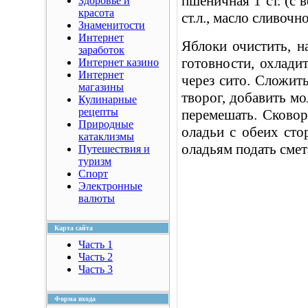
пшеничная 1 ст. (с в
Здоровье и
красота
ст.л., масло сливочно
Знаменитости
Интернет
Яблоки очистить, на
заработок
готовности, охлади
Интернет казино
Интернет
через сито. Сложить
магазины
творог, добавить мо
Кулинарные
рецепты
перемешать. Сково
Природные
оладьи с обеих сто
катаклизмы
оладьям подать смет
Путешествия и
туризм
Спорт
Электронные
валюты
Карта сайта
Часть 1
Часть 2
Часть 3
Форма входа