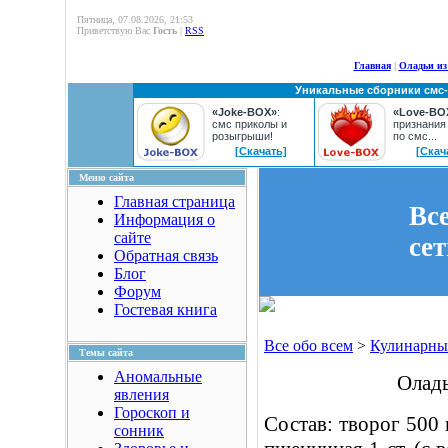
Пятница, 07.08.2026, 21:53
Приветствую Вас
Гость
|
RSS
Главная
|
Оладьи из
Уникальные сборники смс
«Joke-BOX»
:
«Love-BO
смс приколы и
признания
розыгрыши!
по смс...
[Скачать]
[Скач
Меню сайта
Главная страница
Вс
Информация о
сайте
се
Обратная связь
Блог
Форум
Гостевая книга
Все обо всем
>
Кулинарны
Темы сайта
Аномальные
Оладь
явления
Гороскоп и
Состав: творог 500 г
сонник