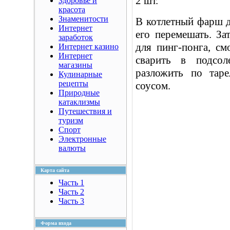
2 шт.
Здоровье и
красота
Знаменитости
В котлетный фарш 
Интернет
его перемешать. За
заработок
для пинг-понга, см
Интернет казино
Интернет
сварить в подсол
магазины
разложить по тар
Кулинарные
рецепты
соусом.
Природные
катаклизмы
Путешествия и
туризм
Спорт
Электронные
валюты
Карта сайта
Часть 1
Часть 2
Часть 3
Форма входа