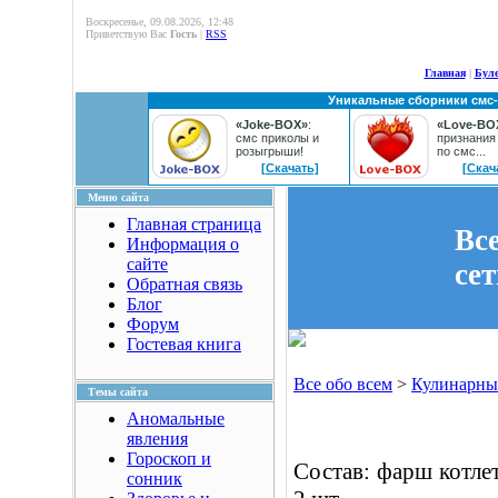
Воскресенье, 09.08.2026, 12:48
Приветствую Вас
Гость
|
RSS
Главная
|
Бул
Уникальные сборники смс
«Joke-BOX»
:
«Love-BO
смс приколы и
признания
розыгрыши!
по смс...
[Скачать]
[Скач
Меню сайта
Главная страница
Вс
Информация о
сайте
се
Обратная связь
Блог
Форум
Гостевая книга
Все обо всем
>
Кулинарны
Темы сайта
Аномальные
явления
Гороскоп и
Состав: фарш котлет
сонник