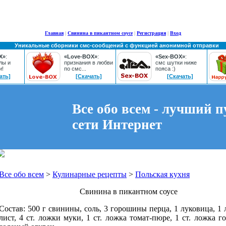
Главная
|
Свинина в пикантном соусе
|
Регистрация
|
Вход
Уникальные сборники смс-сообщений с функцией анонимной отправки
X»
:
«Love-BOX»
:
«Sex-BOX»
:
лы и
признания в любви
смс шутки ниже
и!
по смс...
пояса :)
ать]
[Скачать]
[Скачать]
Все обо всем - лучший п
сети Интернет
Все обо всем
>
Кулинарные рецепты
>
Польская кухня
Свинина в пикантном соусе
Состав: 500 г свинины, соль, 3 горошины перца, 1 луковица, 1
лист, 4 ст. ложки муки, 1 ст. ложка томат-пюре, 1 ст. ложка г