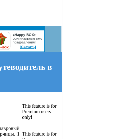
«Happy-BOX»
:
оригинальные смс
поздравления!
[Скачать]
утеводитель в
This feature is for
Premium users
only!
 лавровый
орчицы, 1
This feature is for