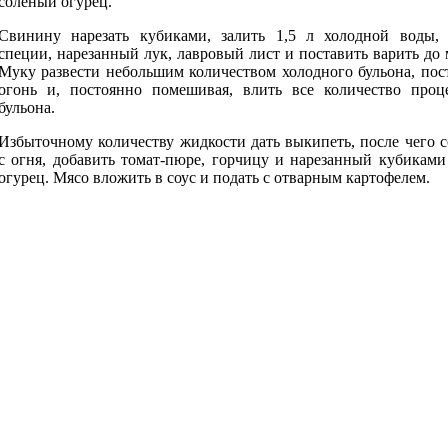
соленый огурец.
Свинину нарезать кубиками, залить 1,5 л холодной воды, 
специи, нарезанный лук, лавровый лист и поставить варить до 
Муку развести небольшим количеством холодного бульона, пос
огонь и, постоянно помешивая, влить все количество проц
бульона.
Избыточному количеству жидкости дать выкипеть, после чего с
с огня, добавить томат-пюре, горчицу и нарезанный кубикам
огурец. Мясо вложить в соус и подать с отварным картофелем.