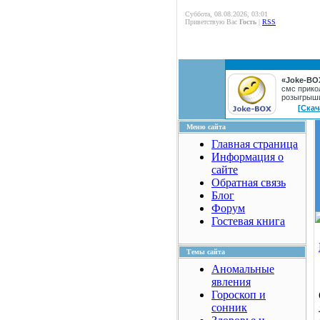
Суббота, 08.08.2026, 03:01
Приветствую Вас
Гость
|
RSS
«Joke-BO
смс прико
розыгрыш
[Скач
Меню сайта
Главная страница
Информация о
сайте
Обратная связь
Блог
Форум
Гостевая книга
Темы сайта
Аномальные
явления
Гороскоп и
сонник