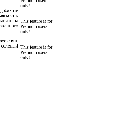
Premium users
only!
добавить
мягкости.
тавить на
This feature is for
еженного
Premium users
only!
оус снять
и соленый
This feature is for
Premium users
only!