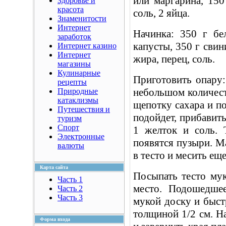
или маргарина, 150 
Здоровье и
красота
соль, 2 яйца.
Знаменитости
Интернет
Начинка: 350 г бе
заработок
капусты, 350 г свин
Интернет казино
Интернет
жира, перец, соль.
магазины
Кулинарные
Приготовить опару: 
рецепты
небольшом количест
Природные
катаклизмы
щепотку сахара и по
Путешествия и
подойдет, прибавить
туризм
Спорт
1 желток и соль. 
Электронные
появятся пузыри. Ма
валюты
в тесто и месить ещ
Карта сайта
Посыпать тесто мук
Часть 1
место. Подошедше
Часть 2
Часть 3
мукой доску и быст
толщиной 1/2 см. Н
Форма входа