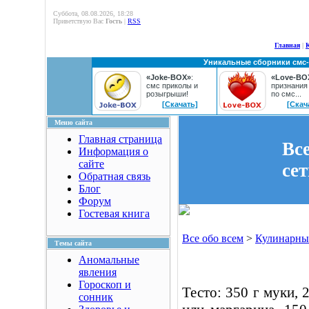
Суббота, 08.08.2026, 18:28
Приветствую Вас
Гость
|
RSS
Главная
|
Уникальные сборники смс
«Joke-BOX»
:
«Love-BO
смс приколы и
признания
розыгрыши!
по смс...
[Скачать]
[Скач
Меню сайта
Главная страница
Вс
Информация о
сайте
се
Обратная связь
Блог
Форум
Гостевая книга
Все обо всем
>
Кулинарны
Темы сайта
Аномальные
явления
Гороскоп и
Тесто: 350 г муки, 
сонник