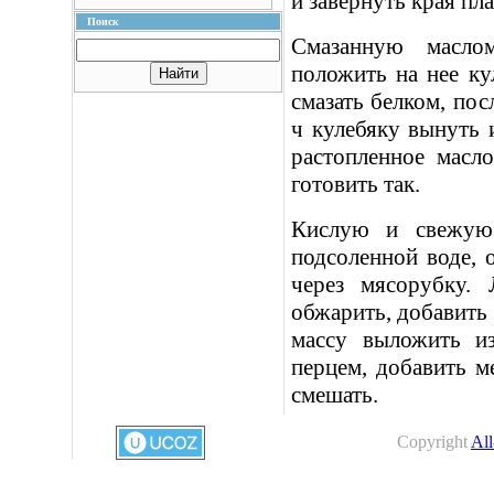
и завернуть края пла
Поиск
Смазанную масло
положить на нее ку
смазать белком, пос
ч кулебяку вынуть и
растопленное масл
готовить так.
Кислую и свежую 
подсоленной воде, 
через мясорубку. 
обжарить, добавить
массу выложить и
перцем, добавить м
смешать.
Copyright
All