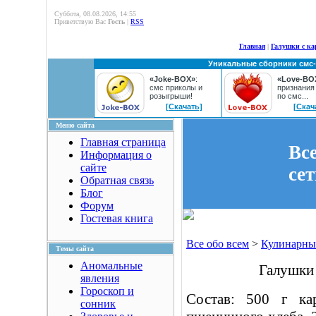
Суббота, 08.08.2026, 14:55
Приветствую Вас
Гость
|
RSS
Главная
|
Галушки с ка
Уникальные сборники смс
«Joke-BOX»
:
«Love-BO
смс приколы и
признания
розыгрыши!
по смс...
[Скачать]
[Скач
Меню сайта
Главная страница
Вс
Информация о
сайте
се
Обратная связь
Блог
Форум
Гостевая книга
Все обо всем
>
Кулинарны
Темы сайта
Аномальные
Галушки 
явления
Гороскоп и
Состав: 500 г ка
сонник