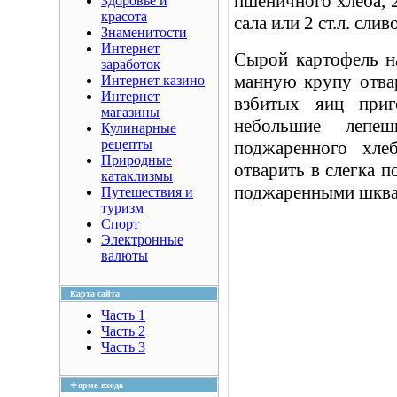
пшеничного хлеба, 2
Здоровье и
красота
сала или 2 ст.л. слив
Знаменитости
Интернет
Сырой картофель на
заработок
манную крупу отвар
Интернет казино
Интернет
взбитых яиц приг
магазины
небольшие лепе
Кулинарные
рецепты
поджаренного хле
Природные
отварить в слегка п
катаклизмы
поджаренными шквар
Путешествия и
туризм
Спорт
Электронные
валюты
Карта сайта
Часть 1
Часть 2
Часть 3
Форма входа