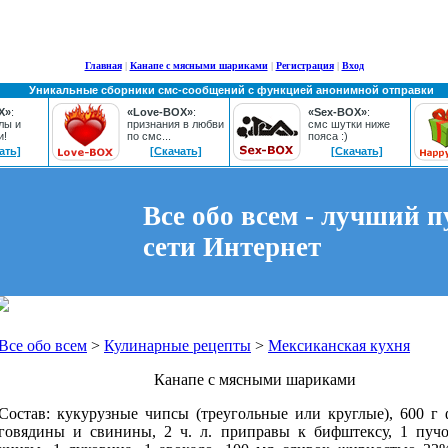
Главная
|
Канапе с мясными шариками
|
Регистрация
|
Вход
Уникальные сборники смс-сообщений с функцией анонимной отправки
X»
:
«Love-BOX»
:
«Sex-BOX»
:
лы и
признания в любви
смс шутки ниже
и!
по смс...
пояса :)
ать]
[Скачать]
[Скачать]
Все обо всем - лучший п
сети Интернет
Все обо всем
>
Кулинарные рецепты
>
Мексиканская кухня
Канапе с мясными шариками
Состав: кукурузные чипсы (треугольные или круглые), 600 г
говядины и свинины, 2 ч. л. приправы к бифштексу, 1 пучо