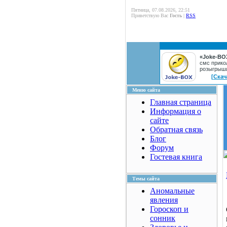
Пятница, 07.08.2026, 22:51
Приветствую Вас
Гость
|
RSS
«Joke-BO
смс прико
розыгрыш
[Скач
Меню сайта
Главная страница
Информация о
сайте
Обратная связь
Блог
Форум
Гостевая книга
Темы сайта
Аномальные
явления
Гороскоп и
сонник