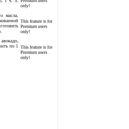
, 1 ч. л.
Premium users
only!
о масла,
кованной
This feature is for
иготовить
Premium users
.
only!
 авокадо,
жить по 1
This feature is for
Premium users
only!