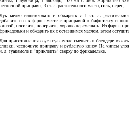
кинзы, 1 луковица, 1 авокадо, 100 мл сливок жирностью 33%
чесночной приправы, 3 ст. л. растительного масла, соль, перец.
Лук мелко нашинковать и обжарить с 1 ст. л. растительног
добавить его в фарш вместе с приправой к бифштексу и шин
кинзой, посолить, поперчить, хорошо перемешать. Из фарша пр
фрикадельки и обжарить их с оставшимся маслом, затем остудить
Для приготовления соуса гуакамоле смешать в блендере мякоть
сливки, чесночную приправу и рубленую кинзу. На чипсы уло
ч. л. гуакамоле и "приклеить" сверху по фрикадельке.