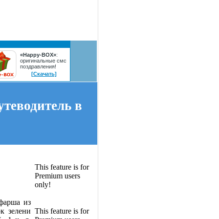
«Happy-BOX»
:
оригинальные смс
поздравления!
[Скачать]
утеводитель в
This feature is for
Premium users
only!
 фарша из
к зелени
This feature is for