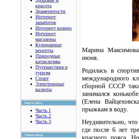
Здоровье и
красота
Знаменитости
Интернет
заработок
Интернет казино
Интернет
магазины
Кулинарные
Марина Максимова
рецепты
Природные
июня.
катаклизмы
Путешествия и
Родилась в спорти
туризм
международного кл
Спорт
Электронные
сборной СССР так
валюты
занимался конькоб
(Елена Вайцеховс
Карта сайта
прыжкам в воду.
Часть 1
Часть 2
Неудивительно, что 
Часть 3
где после 6 лет тр
Форма входа
красного пояса. Н