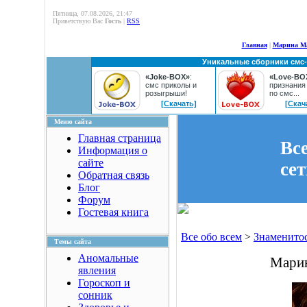
Пятница, 07.08.2026, 21:47
Приветствую Вас
Гость
|
RSS
Главная
|
Марина М
Уникальные сборники смс
«Joke-BOX»
:
«Love-BO
смс приколы и
признания
розыгрыши!
по смс...
[Скачать]
[Скач
Меню сайта
Главная страница
Вс
Информация о
сайте
се
Обратная связь
Блог
Форум
Гостевая книга
Все обо всем
>
Знаменито
Темы сайта
Аномальные
Мари
явления
Гороскоп и
сонник