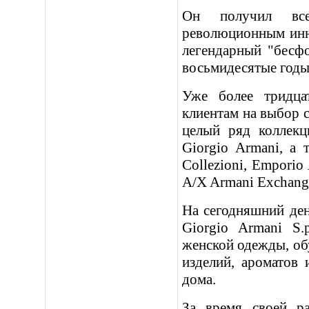
Он получил всем
революционным инн
легендарный "бесф
восьмидесятые годы
Уже более тридца
клиентам на выбор с
целый ряд коллек
Giorgio Armani, а 
Collezioni, Emporio 
A/X Armani Exchange
На сегодняшний де
Giorgio Armani S
женской одежды, обу
изделий, ароматов 
дома.
За время своей р