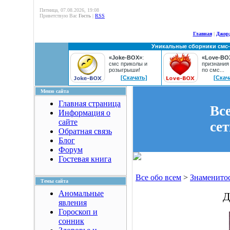
Пятница, 07.08.2026, 19:08
Приветствую Вас
Гость
|
RSS
Главная
|
Джор
Уникальные сборники смс
«Joke-BOX»
:
«Love-BO
смс приколы и
признания
розыгрыши!
по смс...
[Скачать]
[Скач
Меню сайта
Главная страница
Вс
Информация о
сайте
се
Обратная связь
Блог
Форум
Гостевая книга
Все обо всем
>
Знаменито
Темы сайта
Аномальные
Д
явления
Гороскоп и
сонник