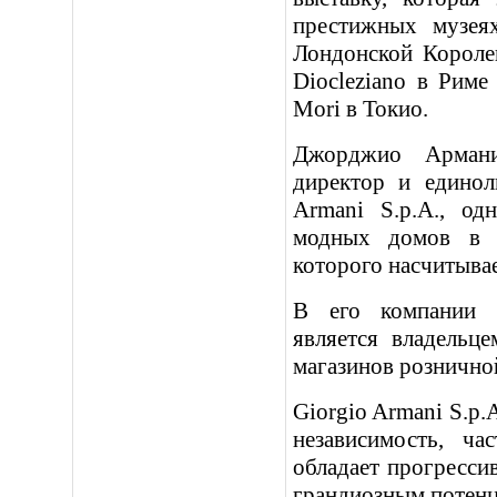
престижных музея
Лондонской Короле
Diocleziano в Риме
Mori в Токио.
Джорджио Армани
директор и единол
Armani S.p.A., од
модных домов в 
которого насчитывае
В его компании р
является владельц
магазинов розничной
Giorgio Armani S.p.
независимость, ча
обладает прогрессив
грандиозным потенц