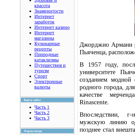
Здоровье и
красота
Знаменитости
Интернет
заработок
Интернет казино
Интернет
магазины
Кулинарные
Джорджио Армани р
рецепты
Пьяченца, располож
Природные
катаклизмы
В 1957 году, пос
Путешествия и
туризм
университете Пья
Спорт
созданием модной 
Электронные
родного города, для
валюты
качестве мерчен
Карта сайта
Rinascente.
Часть 1
Часть 2
Впоследствии, г
Часть 3
мужскую линию од
позднее стал внеш
Форма входа