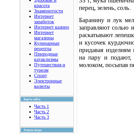
35 г, мука пшеничная
Здоровье и
красота
перец, зелень, соль.
Знаменитости
Интернет
Баранину и лук мел
заработок
заправляют солью и
Интернет казино
Интернет
раскатывают лепешк
магазины
и кусочек курдючно
Кулинарные
рецепты
придавая изделиям
Природные
на пару и подают,
катаклизмы
молоком, посыпав п
Путешествия и
туризм
Спорт
Электронные
валюты
Карта сайта
Часть 1
Часть 2
Часть 3
Форма входа