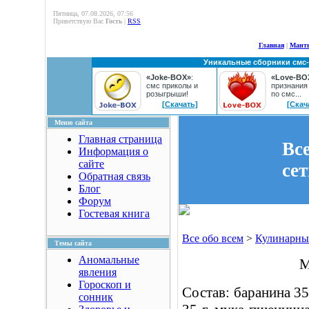
Пятница, 07.08.2026, 07:56
Приветствую Вас
Гость
|
RSS
Главная
|
Манты
Уникальные сборники смс
«Joke-BOX»
:
«Love-BO
смс приколы и
признания
розыгрыши!
по смс...
[Скачать]
[Скач
Меню сайта
Главная страница
Вс
Информация о
сайте
се
Обратная связь
Блог
Форум
Гостевая книга
Все обо всем
>
Кулинарны
Темы сайта
Аномальные
М
явления
Гороскоп и
Состав: баранина 35
сонник