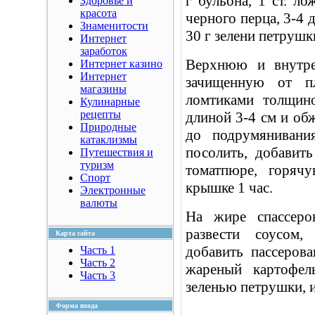
г бульона, 1 ст. л
Здоровье и
красота
черного перца, 3-4 
Знаменитости
30 г зелени петрушки
Интернет
заработок
Верхнюю и внутре
Интернет казино
Интернет
зачищенную от пл
магазины
ломтиками толщино
Кулинарные
рецепты
длиной 3-4 см и обж
Природные
до подрумянивани
катаклизмы
посолить, добавит
Путешествия и
туризм
томатпюре, горяч
Спорт
крышке 1 час.
Электронные
валюты
На жире спассеро
развести соусом,
Карта сайта
добавить пассеров
Часть 1
Часть 2
жареный картофел
Часть 3
зеленью петрушки, и
Форма входа