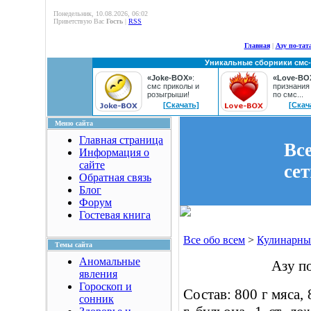
Понедельник, 10.08.2026, 06:02
Приветствую Вас
Гость
|
RSS
Главная
|
Азу по-тат
Уникальные сборники смс
«Joke-BOX»
:
«Love-BO
смс приколы и
признания
розыгрыши!
по смс...
[Скачать]
[Скач
Меню сайта
Главная страница
Вс
Информация о
сайте
се
Обратная связь
Блог
Форум
Гостевая книга
Все обо всем
>
Кулинарны
Темы сайта
Аномальные
Азу п
явления
Гороскоп и
Состав: 800 г мяса,
сонник