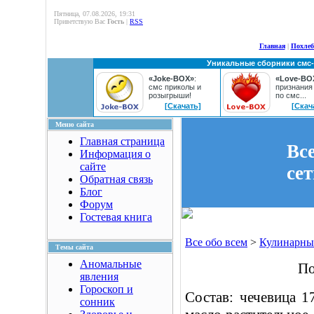
Пятница, 07.08.2026, 19:31
Приветствую Вас
Гость
|
RSS
Главная
|
Похлеб
Уникальные сборники смс
«Joke-BOX»
:
«Love-BO
смс приколы и
признания
розыгрыши!
по смс...
[Скачать]
[Скач
Меню сайта
Главная страница
Вс
Информация о
сайте
се
Обратная связь
Блог
Форум
Гостевая книга
Все обо всем
>
Кулинарны
Темы сайта
Аномальные
По
явления
Гороскоп и
Состав: чечевица 17
сонник