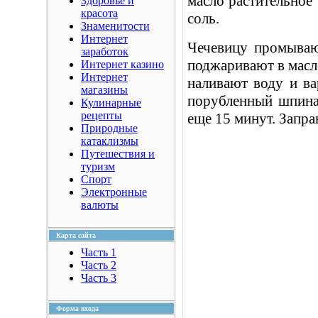
масло растительное 
Здоровье и
красота
соль.
Знаменитости
Интернет
Чечевицу промываю
заработок
поджаривают в масле
Интернет казино
Интернет
наливают воду и ва
магазины
порубленный шпина
Кулинарные
рецепты
еще 15 минут. Запр
Природные
катаклизмы
Путешествия и
туризм
Спорт
Электронные
валюты
Карта сайта
Часть 1
Часть 2
Часть 3
Форма входа