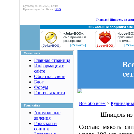
Суббота, 08.08.2026, 12:19
Приветствую Вас
Гость
|
RSS
Главная
|
Шницель из сви
Уникальные сборники смс
«Joke-BOX»
:
«Love-BO
смс приколы и
признания
розыгрыши!
по смс...
[Скачать]
[Скач
Меню сайта
Главная страница
Вс
Информация о
сайте
се
Обратная связь
Блог
Форум
Гостевая книга
Все обо всем
>
Кулинарны
Темы сайта
Аномальные
Шницель из
явления
Гороскоп и
Состав: мякоть сви
сонник