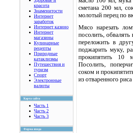
масло 100 мл, мука 
Здоровье и
красота
сметана 200 мл, со
Знаменитости
молотый перец по вк
Интернет
заработок
Мясо нарезать лом
Интернет казино
Интернет
посолить, обвалять 
магазины
переложить в друг
Кулинарные
рецепты
поджарить муку, ра
Природные
прокипятить 10 
катаклизмы
Посолить, поперч
Путешествия и
туризм
соком и прокипятить
Спорт
из отваренного риса
Электронные
валюты
Карта сайта
Часть 1
Часть 2
Часть 3
Форма входа