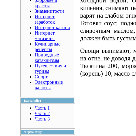
холодной водой, с
Здоровье и
красота
кипения, снимают пе
Знаменитости
варят на слабом ог
Интернет
заработок
Готовят соус; подж
Интернет казино
сливочным маслом,
Интернет
должен быть густым,
магазины
Кулинарные
рецепты
Овощи вынимают, м
Природные
на огне, не доводя 
катаклизмы
Телятина 200, морк
Путешествия и
туризм
(корень) 10, масло с
Спорт
Электронные
валюты
Карта сайта
Часть 1
Часть 2
Часть 3
Форма входа