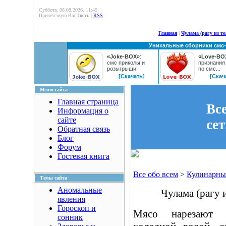
Суббота, 08.08.2026, 11:45
Приветствую Вас
Гость
|
RSS
Главная
|
Чулама (рагу из т
Уникальные сборники смс
«Joke-BOX»
:
«Love-BO
смс приколы и
признания
розыгрыши!
по смс...
[Скачать]
[Скач
Меню сайта
Главная страница
Вс
Информация о
сайте
се
Обратная связь
Блог
Форум
Гостевая книга
Все обо всем
>
Кулинарны
Темы сайта
Аномальные
Чулама (рагу 
явления
Гороскоп и
Мясо нарезают н
сонник