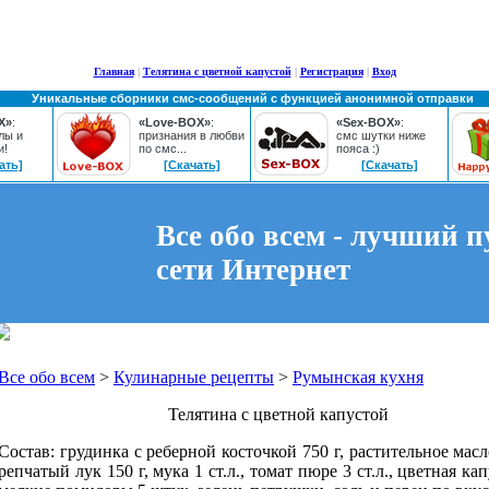
Главная
|
Телятина с цветной капустой
|
Регистрация
|
Вход
Уникальные сборники смс-сообщений с функцией анонимной отправки
X»
:
«Love-BOX»
:
«Sex-BOX»
:
лы и
признания в любви
смс шутки ниже
и!
по смс...
пояса :)
ать]
[Скачать]
[Скачать]
Все обо всем - лучший п
сети Интернет
Все обо всем
>
Кулинарные рецепты
>
Румынская кухня
Телятина с цветной капустой
Состав: грудинка с реберной косточкой 750 г, растительное масл
репчатый лук 150 г, мука 1 ст.л., томат пюре 3 ст.л., цветная кап