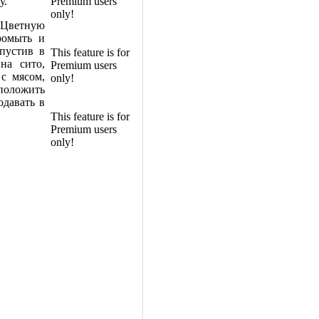
у.
Premium users
only!
 Цветную
ромыть и
пустив в
This feature is for
на сито,
Premium users
с мясом,
only!
положить
одавать в
This feature is for
Premium users
only!