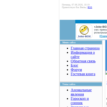
Пятница, 07.08.2026, 18:19
Приветствую Вас
Гость
|
RSS
«Joke-BO
смс прико
розыгрыш
[Скач
Меню сайта
Главная страница
Информация о
сайте
Обратная связь
Блог
Форум
Гостевая книга
Темы сайта
Аномальные
явления
Гороскоп и
сонник