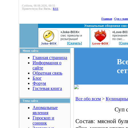
Суббота, 08.08.2026, 00:55
Приветствую Вас
Гость
|
RSS
Главная
|
Суп с ма
Уникальные сборники смс
«Joke-BOX»
:
«Love-BO
смс приколы и
признания
розыгрыши!
по смс...
[Скачать]
[Скач
Меню сайта
Главная страница
Вс
Информация о
сайте
се
Обратная связь
Блог
Форум
Гостевая книга
Все обо всем
>
Кулинарны
Темы сайта
Аномальные
Суп 
явления
Гороскоп и
Состав: мясной буль
сонник