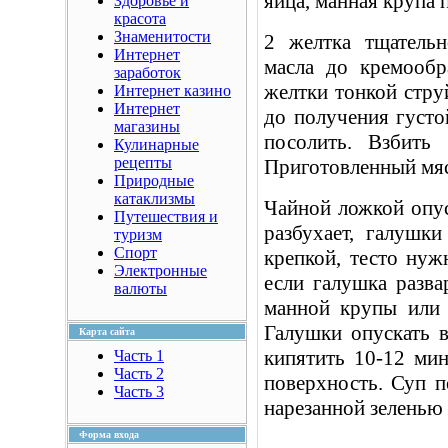
яйца, манная крупа п
Здоровье и
красота
Знаменитости
2 желтка тщательн
Интернет
масла до кремообр
заработок
желтки тонкой стру
Интернет казино
Интернет
до получения густо
магазины
посолить. Взбить
Кулинарные
рецепты
Приготовленный мяс
Природные
катаклизмы
Чайной ложкой опус
Путешествия и
разбухает, галушк
туризм
Спорт
крепкой, тесто нуж
Электронные
если галушка разва
валюты
манной крупы или 
Галушки опускать 
Карта сайта
кипятить 10-12 ми
Часть 1
Часть 2
поверхность. Суп по
Часть 3
нарезанной зеленью
Форма входа