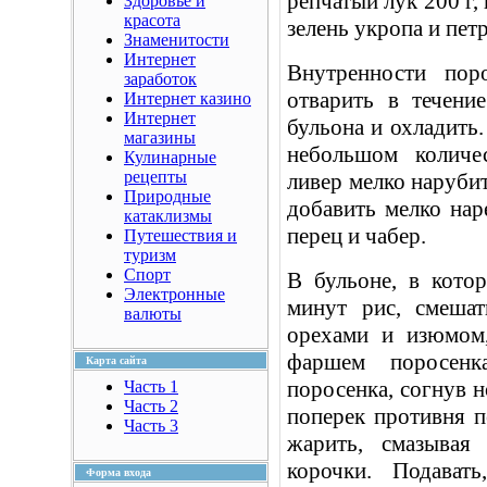
репчатый лук 200 г, 
Здоровье и
красота
зелень укропа и пет
Знаменитости
Интернет
Внутренности поро
заработок
отварить в течени
Интернет казино
Интернет
бульона и охладить
магазины
небольшом количе
Кулинарные
рецепты
ливер мелко наруби
Природные
добавить мелко нар
катаклизмы
перец и чабер.
Путешествия и
туризм
Спорт
В бульоне, в кото
Электронные
минут рис, смеша
валюты
орехами и изюмом,
фаршем поросен
Карта сайта
поросенка, согнув 
Часть 1
Часть 2
поперек противня п
Часть 3
жарить, смазывая
корочки. Подават
Форма входа