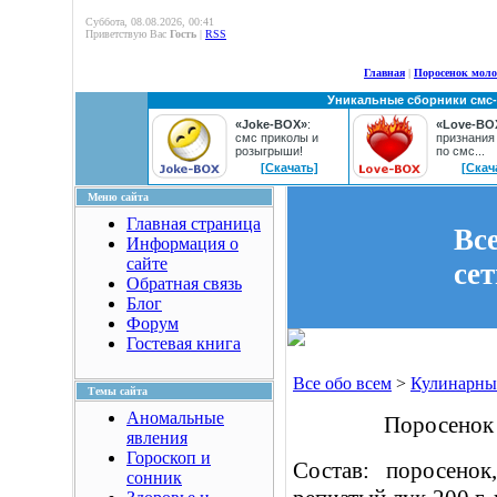
Суббота, 08.08.2026, 00:41
Приветствую Вас
Гость
|
RSS
Главная
|
Поросенок мол
Уникальные сборники смс
«Joke-BOX»
:
«Love-BO
смс приколы и
признания
розыгрыши!
по смс...
[Скачать]
[Скач
Меню сайта
Главная страница
Вс
Информация о
сайте
се
Обратная связь
Блог
Форум
Гостевая книга
Все обо всем
>
Кулинарны
Темы сайта
Аномальные
Поросенок
явления
Гороскоп и
Состав: поросено
сонник