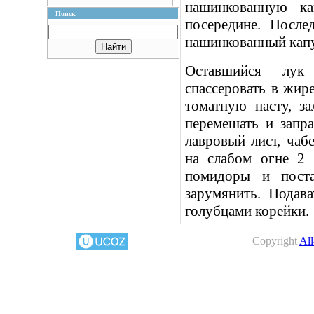
нашинкованную к
Поиск
посередине. После
нашинкованный капу
Оставшийся лук 
спассеровать в жир
томатную пасту, з
перемешать и запр
лавровый лист, чаб
на слабом огне 2 
помидоры и поста
зарумянить. Подав
голубцами корейки.
Copyright
All