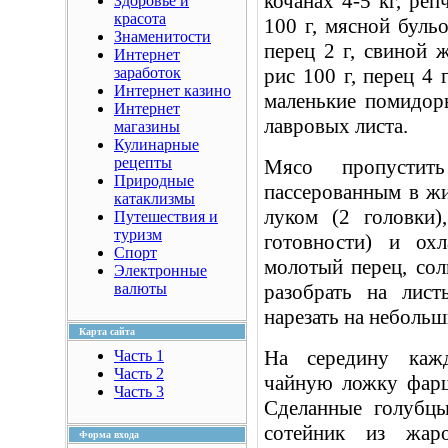
кочанах 4-5 кг, реп
Здоровье и
красота
100 г, мясной буль
Знаменитости
перец 2 г, свиной ж
Интернет
заработок
рис 100 г, перец 4 г
Интернет казино
маленькие помидоры
Интернет
лавровых листа.
магазины
Кулинарные
рецепты
Мясо пропустит
Природные
пассерованным в ж
катаклизмы
луком (2 головки)
Путешествия и
туризм
готовности) и ох
Спорт
молотый перец, сол
Электронные
валюты
разобрать на лист
нарезать на небольш
Карта сайта
На середину кажд
Часть 1
Часть 2
чайную ложку фарша
Часть 3
Сделанные голубц
сотейник из жаро
Форма входа