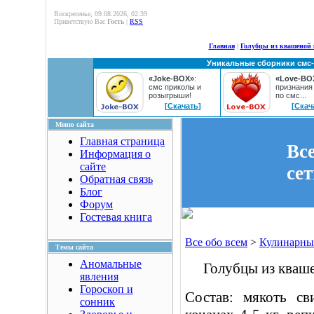
Воскресенье, 09.08.2026, 02:39
Приветствую Вас
Гость
|
RSS
Главная
|
Голубцы из квашеной 
Уникальные сборники смс
«Joke-BOX»
:
«Love-BO
смс приколы и
признания
розыгрыши!
по смс...
[Скачать]
[Скач
Меню сайта
Главная страница
Вс
Информация о
сайте
се
Обратная связь
Блог
Форум
Гостевая книга
Все обо всем
>
Кулинарны
Темы сайта
Аномальные
Голубцы из кваше
явления
Гороскоп и
Состав: мякоть св
сонник