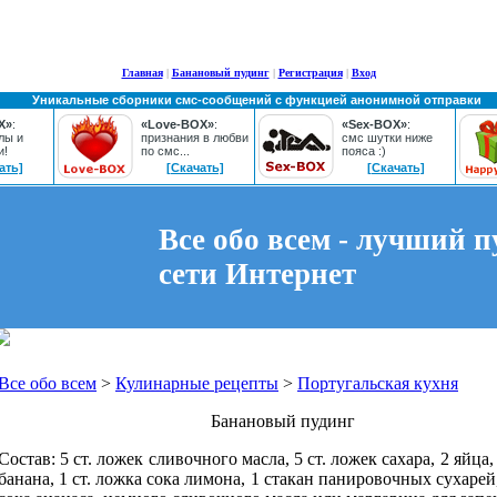
Главная
|
Банановый пудинг
|
Регистрация
|
Вход
Уникальные сборники смс-сообщений с функцией анонимной отправки
X»
:
«Love-BOX»
:
«Sex-BOX»
:
лы и
признания в любви
смс шутки ниже
и!
по смс...
пояса :)
ать]
[Скачать]
[Скачать]
Все обо всем - лучший п
сети Интернет
Все обо всем
>
Кулинарные рецепты
>
Португальская кухня
Банановый пудинг
Состав: 5 ст. ложек сливочного масла, 5 ст. ложек сахара, 2 яйца
банана, 1 ст. ложка сока лимона, 1 стакан панировочных сухарей