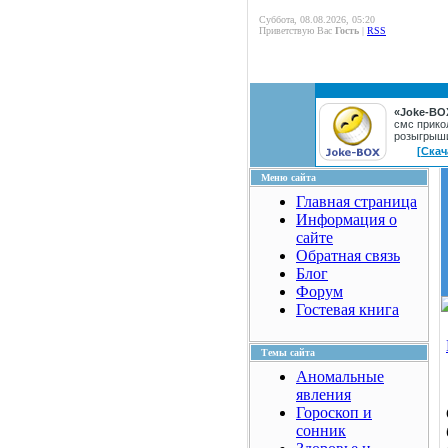
Суббота, 08.08.2026, 05:20
Приветствую Вас
Гость
|
RSS
«Joke-BO
смс прико
розыгрыш
[Скач
Меню сайта
Главная страница
Информация о
сайте
Обратная связь
Блог
Форум
Гостевая книга
Темы сайта
Аномальные
явления
Гороскоп и
сонник