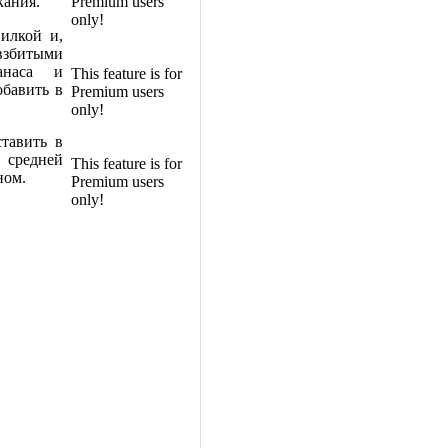
кания.
Premium users
only!
вилкой и,
 взбитыми
анаса и
This feature is for
обавить в
Premium users
only!
тавить в
 средней
This feature is for
ном.
Premium users
only!