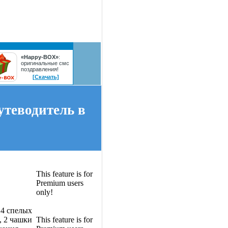
«Happy-BOX»
:
оригинальные смс
поздравления!
[Скачать]
утеводитель в
This feature is for
Premium users
only!
, 4 спелых
, 2 чашки
This feature is for