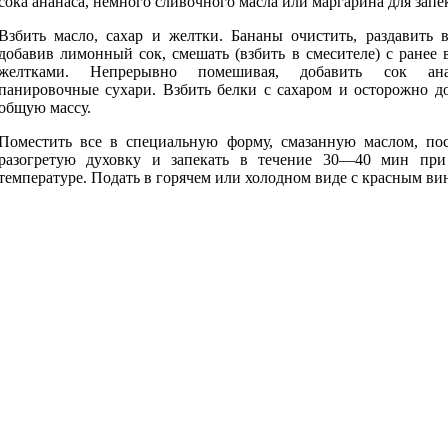
сока ананаса, немного сливочного масла или маргарина для запе
Взбить масло, сахар и желтки. Бананы очистить, раздавить 
добавив лимонный сок, смешать (взбить в смесителе) с ранее
желтками. Непрерывно помешивая, добавить сок ан
панировочные сухари. Взбить белки с сахаром и осторожно д
общую массу.
Поместить все в специальную форму, смазанную маслом, пос
разогретую духовку и запекать в течение 30—40 мин при
температуре. Подать в горячем или холодном виде с красным ви