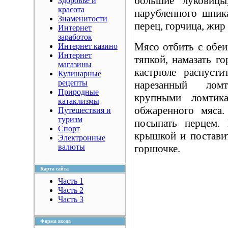
большие луковицы
Здоровье и
красота
нарубленного шпика
Знаменитости
перец, горчица, жир
Интернет
заработок
Мясо отбить с обе
Интернет казино
Интернет
тяпкой, намазать г
магазины
кастрюле распуст
Кулинарные
рецепты
нарезанный ломт
Природные
крупными ломтик
катаклизмы
обжаренного мяса
Путешествия и
туризм
посыпать перцем.
Спорт
крышкой и постави
Электронные
валюты
горшочке.
Карта сайта
Часть 1
Часть 2
Часть 3
Форма входа