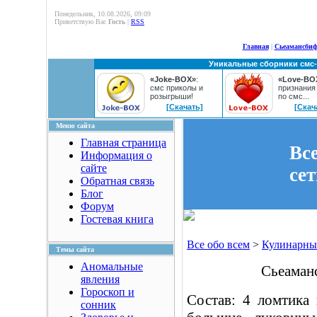
Понедельник, 10.08.2026, 09:09
Приветствую Вас
Гость
|
RSS
Главная
|
Сьеамансбиф
Уникальные сборники смс
«Joke-BOX»
:
«Love-BO
смс приколы и
признания
розыгрыши!
по смс...
[Скачать]
[Скач
Меню сайта
Главная страница
Вс
Информация о
сайте
се
Обратная связь
Блог
Форум
Гостевая книга
Все обо всем
>
Кулинарны
Темы сайта
Аномальные
Сьеаман
явления
Гороскоп и
Состав: 4 ломтика 
сонник