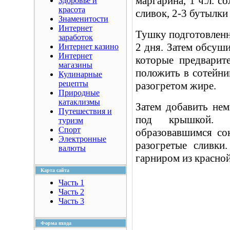
маргарина, 1 ч.л. сол
Здоровье и
красота
сливок, 2-3 бутылки
Знаменитости
Интернет
Тушку подготовленн
заработок
2 дня. Затем обсуш
Интернет казино
Интернет
которые предварит
магазины
положить в сотейни
Кулинарные
рецепты
разогретом жире.
Природные
катаклизмы
Затем добавить не
Путешествия и
под крышкой. 
туризм
Спорт
образовавшимся со
Электронные
разогретые сливки
валюты
гарниром из красной
Карта сайта
Часть 1
Часть 2
Часть 3
Форма входа