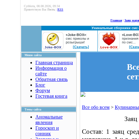
Суббота, 08.08.2026, 09:34
Приветствую Вас
Гость
|
RSS
Главная
|
Заяц мар
Уникальные сборники смс
«Joke-BOX»
:
«Love-BO
смс приколы и
признания
розыгрыши!
по смс...
[Скачать]
[Скач
Меню сайта
Главная страница
Вс
Информация о
сайте
се
Обратная связь
Блог
Форум
Гостевая книга
Все обо всем
>
Кулинарны
Темы сайта
Аномальные
Заяц
явления
Гороскоп и
Состав: 1 заяц сред
сонник