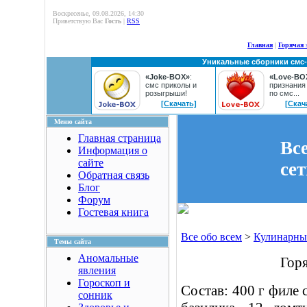
Воскресенье, 09.08.2026, 14:30
Приветствую Вас
Гость
|
RSS
Главная
|
Горячая 
Уникальные сборники смс
«Joke-BOX»
:
«Love-BO
смс приколы и
признания
розыгрыши!
по смс...
[Скачать]
[Скач
Меню сайта
Главная страница
Вс
Информация о
сайте
се
Обратная связь
Блог
Форум
Гостевая книга
Все обо всем
>
Кулинарны
Темы сайта
Аномальные
Горя
явления
Гороскоп и
Состав: 400 г филе 
сонник