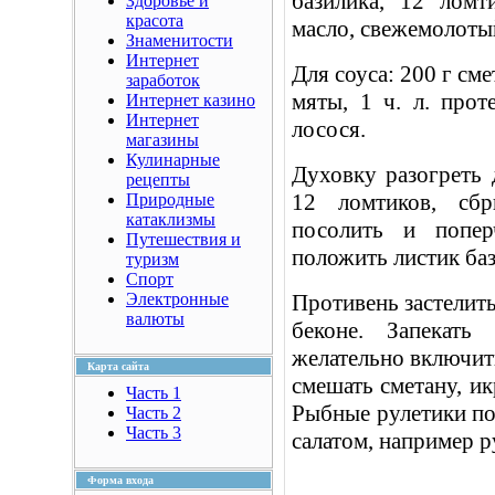
базилика, 12 ломт
Здоровье и
красота
масло, свежемолоты
Знаменитости
Интернет
Для соуса: 200 г сме
заработок
мяты, 1 ч. л. прот
Интернет казино
Интернет
лосося.
магазины
Кулинарные
Духовку разогреть 
рецепты
12 ломтиков, сбр
Природные
катаклизмы
посолить и попе
Путешествия и
положить листик баз
туризм
Спорт
Электронные
Противень застелить
валюты
беконе. Запекат
желательно включить
Карта сайта
смешать сметану, ик
Часть 1
Рыбные рулетики по
Часть 2
Часть 3
салатом, например р
Форма входа