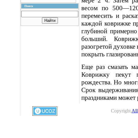
мере 2 ч. Затем ра
Поиск
весом по 500—120
перемесить и раска
каждой коврижке п
глубиной примерно
больший. Ковриж
разогретой духовке в
покрыть глазирован
Еще раз смазать м
Коврижку пекут 
рождества. Но многи
Срок выдерживания
праздниками может 
Copyright
All