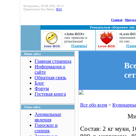
Воскресенье, 09.08.2026, 06:11
Приветствую Вас
Гость
|
RSS
Главная
|
Миндал
Уникальные сборники смс
«Joke-BOX»
:
«Love-BO
смс приколы и
признания
розыгрыши!
по смс...
[Скачать]
[Скач
Меню сайта
Главная страница
Вс
Информация о
сайте
се
Обратная связь
Блог
Форум
Гостевая книга
Все обо всем
>
Кулинарны
Темы сайта
Аномальные
Ми
явления
Гороскоп и
Состав: 2 кг муки, 1
сонник