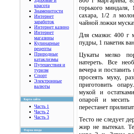
800 г маргарина, 8
Здоровье и
красота
горького миндаля, 
Знаменитости
сахара, 1/2 л моло
Интернет
заработок
чайной ложки муска
Интернет казино
Интернет
Для смазки: 400 г м
магазины
пудры, 1 пакетик ва
Кулинарные
рецепты
Цукаты мелко пор
Природные
катаклизмы
натереть. Все нео
Путешествия и
вечера и поставить
туризм
Спорт
просеять муку, ра
Электронные
приготовить опар
валюты
мукой и остаткам
опарой и месить 
Карта сайта
перестанет прилипат
Часть 1
Часть 2
Часть 3
Тесто не следует де
жир не вытекал. Т
Форма входа