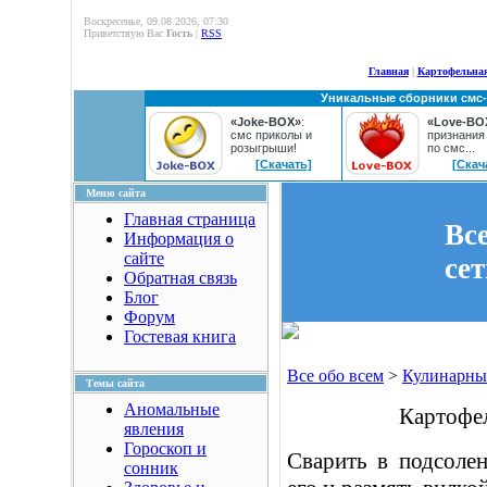
Воскресенье, 09.08.2026, 07:30
Приветствую Вас
Гость
|
RSS
Главная
|
Картофельная
Уникальные сборники смс
«Joke-BOX»
:
«Love-BO
смс приколы и
признания
розыгрыши!
по смс...
[Скачать]
[Скач
Меню сайта
Главная страница
Вс
Информация о
сайте
се
Обратная связь
Блог
Форум
Гостевая книга
Все обо всем
>
Кулинарны
Темы сайта
Аномальные
Картофел
явления
Гороскоп и
Сварить в подсолен
сонник