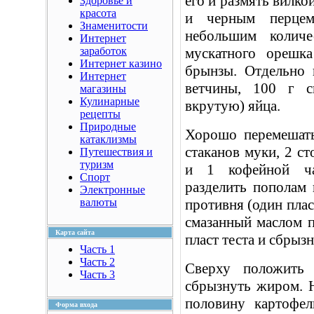
его и размять вилко
Здоровье и
красота
и черным перцем
Знаменитости
небольшим количе
Интернет
заработок
мускатного орешк
Интернет казино
брынзы. Отдельно 
Интернет
ветчины, 100 г с
магазины
Кулинарные
вкрутую) яйца.
рецепты
Природные
Хорошо перемешать
катаклизмы
стаканов муки, 2 с
Путешествия и
туризм
и 1 кофейной ча
Спорт
разделить пополам 
Электронные
валюты
противня (один плас
смазанный маслом 
Карта сайта
пласт теста и сбрыз
Часть 1
Часть 2
Сверху положить 
Часть 3
сбрызнуть жиром. 
половину картофел
Форма входа