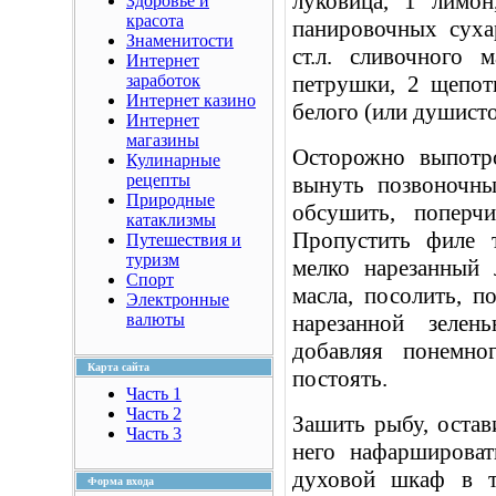
луковица, 1 лимон
Здоровье и
красота
панировочных сухар
Знаменитости
ст.л. сливочного 
Интернет
заработок
петрушки, 2 щепот
Интернет казино
белого (или душистог
Интернет
магазины
Осторожно выпотро
Кулинарные
рецепты
вынуть позвоночны
Природные
обсушить, поперч
катаклизмы
Пропустить филе т
Путешествия и
туризм
мелко нарезанный 
Спорт
масла, посолить, п
Электронные
валюты
нарезанной зелен
добавляя понемно
Карта сайта
постоять.
Часть 1
Часть 2
Зашить рыбу, остав
Часть 3
него нафаршироват
духовой шкаф в т
Форма входа