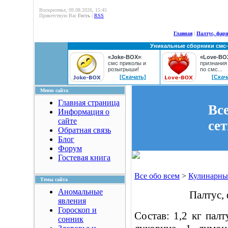
Воскресенье, 09.08.2026, 15:45
Приветствую Вас
Гость
|
RSS
Главная
|
Палтус, фар
Уникальные сборники смс
«Joke-BOX»
:
«Love-BO
смс приколы и
признания
розыгрыши!
по смс...
[Скачать]
[Скач
Меню сайта
Главная страница
Вс
Информация о
сайте
се
Обратная связь
Блог
Форум
Гостевая книга
Все обо всем
>
Кулинарны
Темы сайта
Аномальные
Палтус,
явления
Гороскоп и
Состав: 1,2 кг палт
сонник