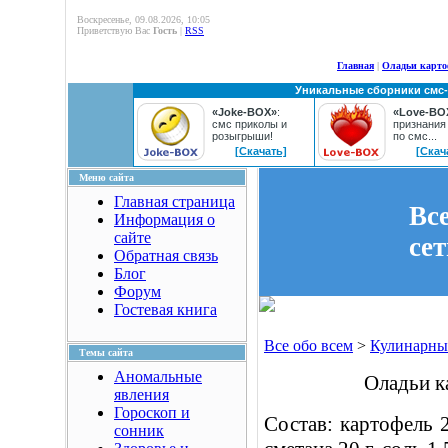
Воскресенье, 09.08.2026, 10:05
Приветствую Вас
Гость
|
RSS
Главная
|
Оладьи карто
Уникальные сборники смс
«Joke-BOX»
:
«Love-BO
смс приколы и
признания
розыгрыши!
по смс...
[Скачать]
[Скач
Меню сайта
Главная страница
Вс
Информация о
сайте
се
Обратная связь
Блог
Форум
Гостевая книга
Все обо всем
>
Кулинарны
Темы сайта
Аномальные
Оладьи к
явления
Гороскоп и
Состав: картофель 2
сонник