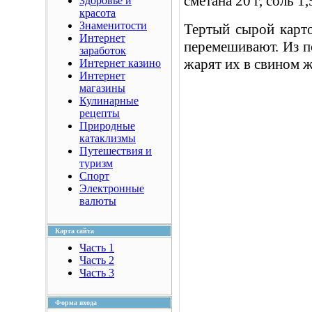
сметана 20 г, соль 1,5
Здоровье и
красота
Знаменитости
Тертый сырой карт
Интернет
перемешивают. Из 
заработок
жарят их в свином ж
Интернет казино
Интернет
магазины
Кулинарные
рецепты
Природные
катаклизмы
Путешествия и
туризм
Спорт
Электронные
валюты
Карта сайта
Часть 1
Часть 2
Часть 3
Форма входа