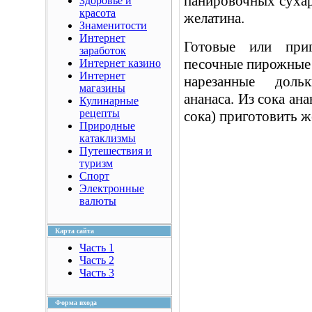
панировочных сухаре
Здоровье и
красота
желатина.
Знаменитости
Интернет
Готовые или при
заработок
песочные пирожные 
Интернет казино
Интернет
нарезанные доль
магазины
ананаса. Из сока ана
Кулинарные
рецепты
сока) приготовить ж
Природные
катаклизмы
Путешествия и
туризм
Спорт
Электронные
валюты
Карта сайта
Часть 1
Часть 2
Часть 3
Форма входа