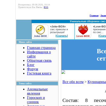
Воскресенье, 09.08.2026, 10:14
Приветствую Вас
Гость
|
RSS
Главная
|
Анан
Уникальные сборники смс
«Joke-BOX»
:
«Love-BO
смс приколы и
признания
розыгрыши!
по смс...
[Скачать]
[Скач
Меню сайта
Главная страница
Вс
Информация о
сайте
се
Обратная связь
Блог
Форум
Гостевая книга
Все обо всем
>
Кулинарны
Темы сайта
Аномальные
явления
Гороскоп и
Состав: 8 песо
сонник