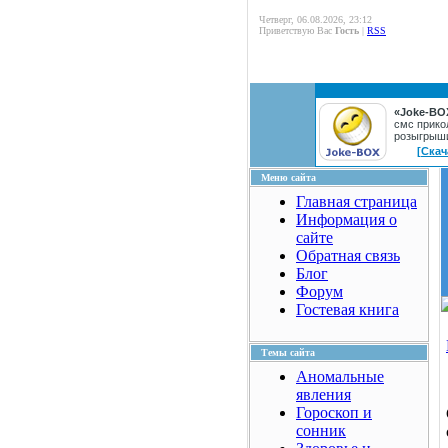
Четверг, 06.08.2026, 23:12
Приветствую Вас
Гость
|
RSS
«Joke-BO
смс прико
розыгрыш
[Скач
Меню сайта
Главная страница
Информация о
сайте
Обратная связь
Блог
Форум
Гостевая книга
Темы сайта
Аномальные
явления
Гороскоп и
сонник