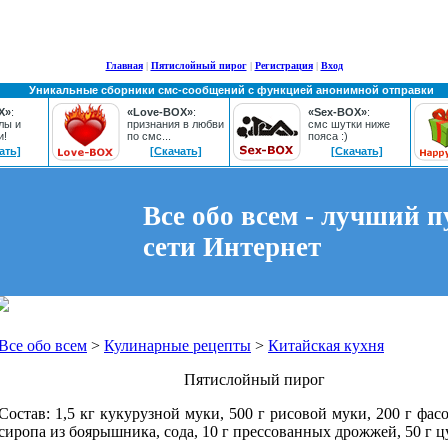
Главная
|
Пятислойный пирог
|
Регистрация
|
Вход
Уникальные сборники смс-сообщений с функцией анонимной отправки
X»
:
«Love-BOX»
:
«Sex-BOX»
:
лы и
признания в любви
смс шутки ниже
и!
по смс...
пояса :)
ать]
[Скачать]
[Скачать]
Все обо всем - лучший п
сети Интернет
Все обо всем
>
Кулинарные рецепты
>
Китайская кухня
Пятислойный пирог
Состав: 1,5 кг кукурузной муки, 500 г рисовой муки, 200 г фасо
сиропа из боярышника, сода, 10 г прессованных дрожжей, 50 г ц