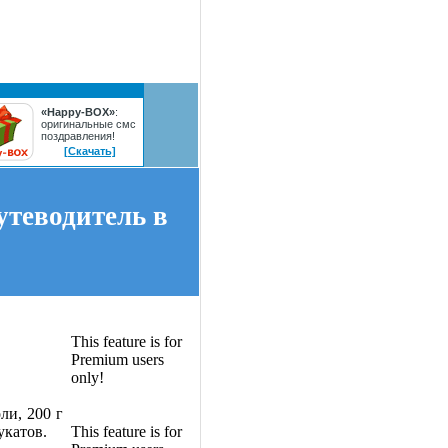
«Happy-BOX»
:
оригинальные смс
поздравления!
[Скачать]
утеводитель в
This feature is for
Premium users
only!
ли, 200 г
укатов.
This feature is for