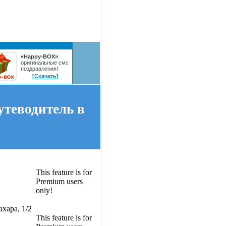
«Happy-BOX»
:
оригинальные смс
поздравления!
[Скачать]
утеводитель в
This feature is for
Premium users
only!
ахара, 1/2
This feature is for