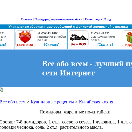
Главная
|
Помидоры, жаренные по-китайски
|
Регистрация
|
Вход
Уникальные сборники смс-сообщений с функцией анонимной отправки
X»
:
«Love-BOX»
:
«Sex-BOX»
:
лы и
признания в любви
смс шутки ниже
и!
по смс...
пояса :)
ать]
[Скачать]
[Скачать]
Все обо всем - лучший п
сети Интернет
Все обо всем
>
Кулинарные рецепты
>
Китайская кухня
Помидоры, жаренные по-китайски
Состав: 7-8 помидоров, 1 ст.л. соевого соуса, 1 луковица, 1 ч.л. с
головки чеснока, соль, 2 ст.л. растительного масла.