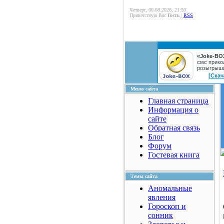
Четверг, 06.08.2026, 21:50
Приветствую Вас
Гость
|
RSS
«Joke-BO
смс прико
розыгрыш
[Скач
Меню сайта
Главная страница
Информация о
сайте
Обратная связь
Блог
Форум
Гостевая книга
Темы сайта
Аномальные
явления
Гороскоп и
сонник