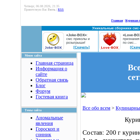
Четверг, 06.08.2026, 21:35
Приветствую Вас
Гость
|
RSS
Главная
|
Куриная г
Уникальные сборники смс
«Joke-BOX»
:
«Love-BO
смс приколы и
признания
розыгрыши!
по смс...
[Скачать]
[Скач
Меню сайта
Главная страница
Вс
Информация о
сайте
се
Обратная связь
Блог
Форум
Гостевая книга
Все обо всем
>
Кулинарны
Темы сайта
Аномальные
Курин
явления
Гороскоп и
Состав: 200 г курин
сонник