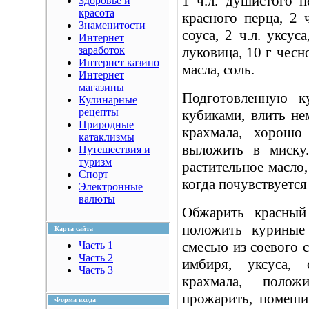
1 ч.л. душистого 
Здоровье и
красота
красного перца, 2 ч
Знаменитости
соуса, 2 ч.л. уксуса
Интернет
заработок
луковица, 10 г чесно
Интернет казино
масла, соль.
Интернет
магазины
Подготовленную к
Кулинарные
рецепты
кубиками, влить не
Природные
крахмала, хорошо
катаклизмы
выложить в миску.
Путешествия и
туризм
растительное масло,
Спорт
когда почувствуется
Электронные
валюты
Обжарить красный 
положить куриные
Карта сайта
смесью из соевого с
Часть 1
Часть 2
имбиря, уксуса, 
Часть 3
крахмала, полож
прожарить, помеши
Форма входа