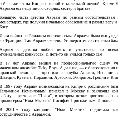
сейчас живет на Кипре с женой и маленькой дочкой. Кроме 
Авраама есть еще много сводных сестер и братьев.
Большую часть детства Авраам по разным обстоятельствам 
монастырях, где получил начальное образование и развил веру и
Богу.
Из-за войны на Ближнем востоке семья Авраама была вынужде
во Францию. Там Авраам окончил Университет со степенью бака
Авраам с детства любил петь и участвовал во всево
музыкальных конкурсах. И петь-то он учился только сам!
В 17 лет Авраам вышел на профессиональную сцену, уч
маленьком ансамбле Ticky Boys. А дальше, — с благословения 
иранской певицы, — престижные клубы Англии, Испании, 
Швеции, Кувейта, Иордании, Арабских Эмиратов, Греции и Кип
В 1997 году Авраам познакомился на Кипре с российским биз
Тельманом Исмаиловым, приехал в Москву и заключил кон
работу в ресторане "Прага", в котором позже произошло зна
продюсером "Нокс Мьюзик" Иосифом Пригожиным. И пошло.
В 2001-м году компания "Нокс Мьюзик" подписала кон
сотрудничестве с Авраамом.