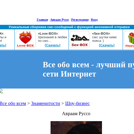
Главная
|
Авраам Руссо
|
Регистрация
|
Вход
Уникальные сборники смс-сообщений с функцией анонимной отправки
X»
:
«Love-BOX»
:
«Sex-BOX»
:
лы и
признания в любви
смс шутки ниже
и!
по смс...
пояса :)
ать]
[Скачать]
[Скачать]
Все обо всем - лучший п
сети Интернет
Все обо всем
>
Знаменитости
>
Шоу-бизнес
Авраам Руссо