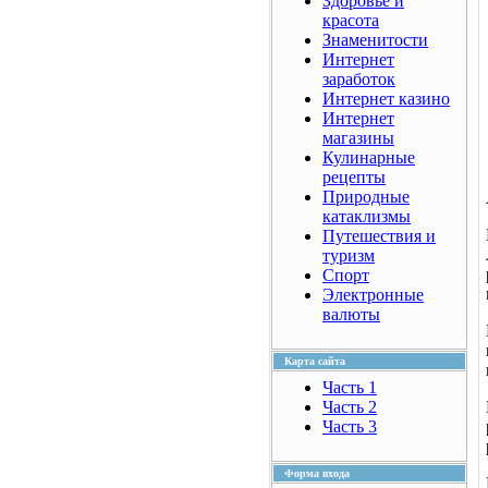
Здоровье и
красота
Знаменитости
Интернет
заработок
Интернет казино
Интернет
магазины
Кулинарные
рецепты
Природные
катаклизмы
Путешествия и
туризм
Спорт
Электронные
валюты
Карта сайта
Часть 1
Часть 2
Часть 3
Форма входа