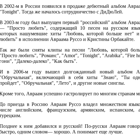
В 2002-м в России появился в продаже дебютный альбом Авра
"Tonight". Тогда же началось сотрудничество с ДиДюЛей.
В 2003-м году был выпущен первый "российский" альбом Авра
— "Просто любить", содержащий 10 песен на русском язык
которых нашумевшие хиты "Любовь, которой больше нет" и
любить" в исполнении Авраама Руссо и Кристины Орбакайте.
Так же были сняты клипы на песни "Любовь, которой боль
"Просто любить", "Романс", "Amor", "Tonight", "Arabika", "Fire h
гони", "Далеко-далеко", "Как быть".
И в 2006-м году вышел долгожданный новый альбом А
"Обручальная", включающий в себя хиты "Знаю", "Ты одн
пройдет", "Обручальная", "Лето", и другие новые синглы.
Кроме того, Авраам успешно гастролирует по многим странам м
До приезда в Россию Авраам Руссо владел множеством языко
числе английским, французским, армянским, испанским, а
турецким.
Позднее к ним добавился и русский! По-русски Авраам говор
быстро, одним словом— хорошо. А понимает еще лучше.