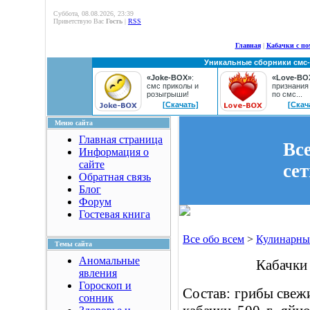
Суббота, 08.08.2026, 23:39
Приветствую Вас
Гость
|
RSS
Главная
|
Кабачки с п
Уникальные сборники смс
«Joke-BOX»
:
«Love-BO
смс приколы и
признания
розыгрыши!
по смс...
[Скачать]
[Скач
Меню сайта
Главная страница
Вс
Информация о
сайте
се
Обратная связь
Блог
Форум
Гостевая книга
Все обо всем
>
Кулинарны
Темы сайта
Аномальные
Кабачки
явления
Гороскоп и
Состав: грибы свежи
сонник