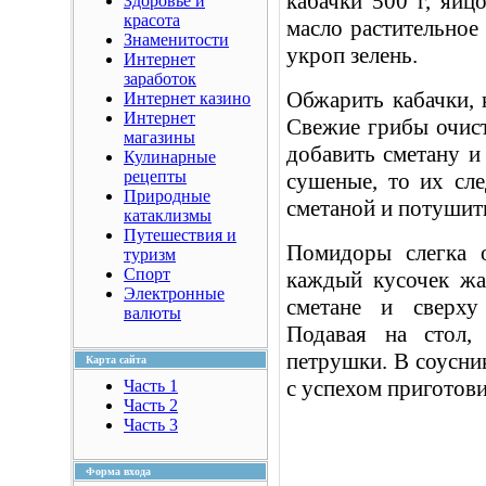
кабачки 500 г, яйцо 
Здоровье и
красота
масло растительное 1
Знаменитости
укроп зелень.
Интернет
заработок
Обжарить кабачки, 
Интернет казино
Интернет
Свежие грибы очист
магазины
добавить сметану и
Кулинарные
рецепты
сушеные, то их сле
Природные
сметаной и потушит
катаклизмы
Путешествия и
Помидоры слегка 
туризм
Спорт
каждый кусочек жа
Электронные
сметане и сверху
валюты
Подавая на стол,
петрушки. В соусни
Карта сайта
с успехом приготови
Часть 1
Часть 2
Часть 3
Форма входа