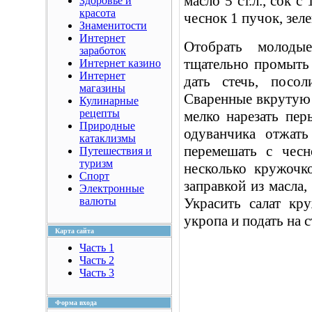
масло 5 ст.л., сок с
Здоровье и
красота
чеснок 1 пучок, зеле
Знаменитости
Интернет
Отобрать молоды
заработок
тщательно промыть 
Интернет казино
Интернет
дать стечь, посо
магазины
Сваренные вкрутую 
Кулинарные
рецепты
мелко нарезать пер
Природные
одуванчика отжать
катаклизмы
перемешать с чесн
Путешествия и
туризм
несколько кружочк
Спорт
заправкой из масла,
Электронные
валюты
Украсить салат кр
укропа и подать на с
Карта сайта
Часть 1
Часть 2
Часть 3
Форма входа