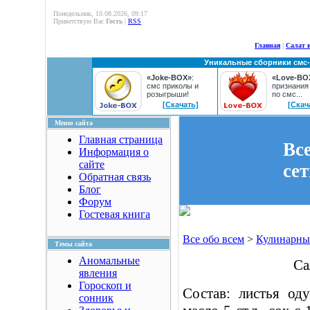
Понедельник, 10.08.2026, 09:17
Приветствую Вас
Гость
|
RSS
Главная
|
Салат 
Уникальные сборники смс
«Joke-BOX»
:
«Love-BO
смс приколы и
признания
розыгрыши!
по смс...
[Скачать]
[Скач
Меню сайта
Главная страница
Вс
Информация о
сайте
се
Обратная связь
Блог
Форум
Гостевая книга
Все обо всем
>
Кулинарны
Темы сайта
Аномальные
Са
явления
Гороскоп и
Состав: листья оду
сонник